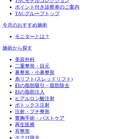
TACモデルコレクション
ポイント付き診察券のご案内
TACグループトップ
今月のおすすめ施術
モニターとは？
施術から探す
美容外科
二重整形・目元
鼻整形・小鼻整形
糸リフト(スレッドリフト)
顔の脂肪吸引・脂肪除去
顔の脂肪注入
ヒアルロン酸注射
ボトックス注射
注射・プチ整形
豊胸手術・バストケア
再生医療
耳整形
ホクロ除去