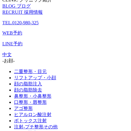
BLOG
ブログ
RECRUIT
採用情報
TEL.0120-980-325
WEB予約
LINE予約
中文
-お顔-
二重整形・目元
リフトアップ・小顔
顔の脂肪注入
顔の脂肪除去
鼻整形・小鼻整形
口整形・唇整形
アゴ整形
ヒアルロン酸注射
ボトックス注射
注射-プチ整形その他