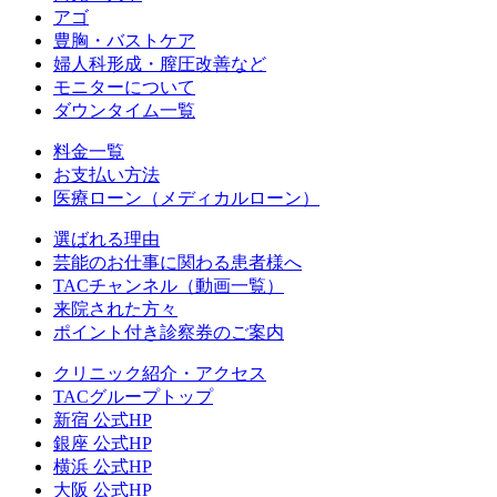
アゴ
豊胸・バストケア
婦人科形成・膣圧改善など
モニターについて
ダウンタイム一覧
料金一覧
お支払い方法
医療ローン（メディカルローン）
選ばれる理由
芸能のお仕事に関わる患者様へ
TACチャンネル（動画一覧）
来院された方々
ポイント付き診察券のご案内
クリニック紹介・アクセス
TACグループトップ
新宿 公式HP
銀座 公式HP
横浜 公式HP
大阪 公式HP