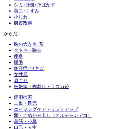
シミ･肝斑･そばかす
美白･くすみ
小じわ
肌質改善
-からだ-
胸の大きさ･形
タトゥー除去
痩身
脱毛
多汗症･ワキガ
女性器
肩こり
妊娠線・肉割れ・リスカ跡
症例検索
二重・目元
エイジングケア・リフトアップ
額・こめかみ出し（オルチャンデコ）
鼻筋・小鼻
口元・人中