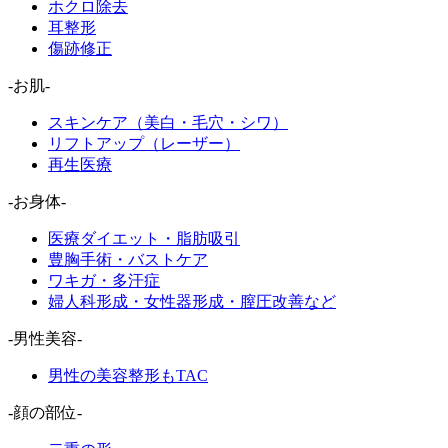
ホクロ除去
耳整形
傷跡修正
-お肌-
スキンケア（美白・毛穴・シワ）
リフトアップ（レーザー）
再生医療
-お身体-
医療ダイエット・脂肪吸引
豊胸手術・バストケア
ワキガ・多汗症
婦人科形成・女性器形成・膣圧改善など
-男性美容-
男性の美容整形もTAC
-顔の部位-