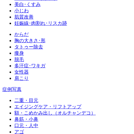
美白･くすみ
小じわ
肌質改善
妊娠線･肉割れ･リスカ跡
からだ
胸の大きさ･形
タトゥー除去
痩身
脱毛
多汗症･ワキガ
女性器
肩こり
症例写真
二重・目元
エイジングケア・リフトアップ
額・こめかみ出し（オルチャンデコ）
鼻筋・小鼻
口元・人中
アゴ