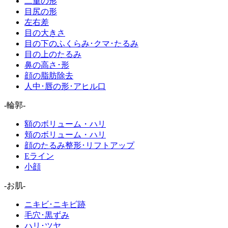
二重の形
目尻の形
左右差
目の大きさ
目の下のふくらみ･クマ･たるみ
目の上のたるみ
鼻の高さ･形
顔の脂肪除去
人中･唇の形･アヒル口
-輪郭-
額のボリューム・ハリ
頬のボリューム・ハリ
顔のたるみ整形･リフトアップ
Eライン
小顔
-お肌-
ニキビ･ニキビ跡
毛穴･黒ずみ
ハリ･ツヤ