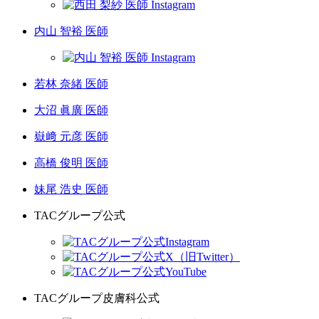
内山 智裕 医師
若林 奈緒 医師
大沼 眞廣 医師
嶽﨑 元彦 医師
高橋 俊明 医師
妹尾 浩史 医師
TACグループ公式
TACグループ皮膚科公式