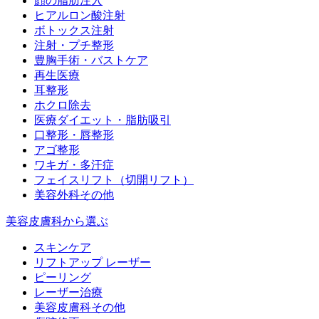
顔の脂肪注入
ヒアルロン酸注射
ボトックス注射
注射・プチ整形
豊胸手術・バストケア
再生医療
耳整形
ホクロ除去
医療ダイエット・脂肪吸引
口整形・唇整形
アゴ整形
ワキガ・多汗症
フェイスリフト（切開リフト）
美容外科その他
美容皮膚科から選ぶ
スキンケア
リフトアップ レーザー
ピーリング
レーザー治療
美容皮膚科その他