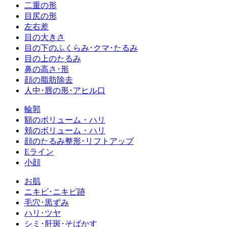
二重の形
目尻の形
左右差
目の大きさ
目の下のふくらみ･クマ･たるみ
目の上のたるみ
鼻の高さ･形
顔の脂肪除去
人中･唇の形･アヒル口
輪郭
額のボリューム・ハリ
頬のボリューム・ハリ
顔のたるみ整形･リフトアップ
Eライン
小顔
お肌
ニキビ･ニキビ跡
毛穴･黒ずみ
ハリ･ツヤ
シミ･肝斑･そばかす