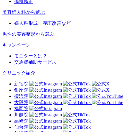
傷跡修正
美容婦人科から選ぶ
婦人科形成・膣圧改善など
男性の美容整形から選ぶ
キャンペーン
モニターとは？
交通費補助サービス
クリニック紹介
新宿院
銀座院
横浜院
大阪院
福岡院
川越院
高崎院
仙台院