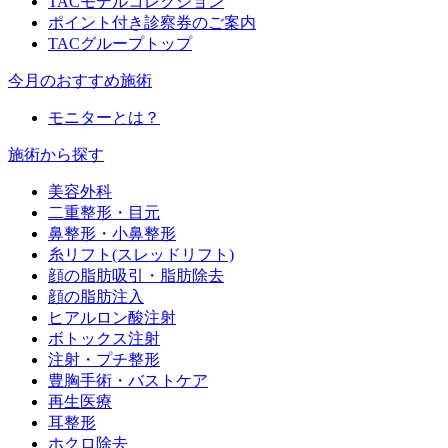
TACモデルコレクション
ポイント付き診察券のご案内
TACグループトップ
今月のおすすめ施術
モニターとは？
施術から探す
美容外科
二重整形・目元
鼻整形・小鼻整形
糸リフト(スレッドリフト)
顔の脂肪吸引・脂肪除去
顔の脂肪注入
ヒアルロン酸注射
ボトックス注射
注射・プチ整形
豊胸手術・バストケア
再生医療
耳整形
ホクロ除去