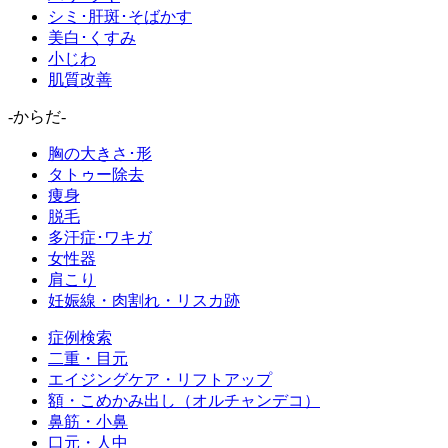
シミ･肝斑･そばかす
美白･くすみ
小じわ
肌質改善
-からだ-
胸の大きさ･形
タトゥー除去
痩身
脱毛
多汗症･ワキガ
女性器
肩こり
妊娠線・肉割れ・リスカ跡
症例検索
二重・目元
エイジングケア・リフトアップ
額・こめかみ出し（オルチャンデコ）
鼻筋・小鼻
口元・人中