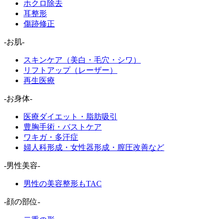
ホクロ除去
耳整形
傷跡修正
-お肌-
スキンケア（美白・毛穴・シワ）
リフトアップ（レーザー）
再生医療
-お身体-
医療ダイエット・脂肪吸引
豊胸手術・バストケア
ワキガ・多汗症
婦人科形成・女性器形成・膣圧改善など
-男性美容-
男性の美容整形もTAC
-顔の部位-