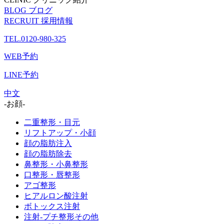
BLOG
ブログ
RECRUIT
採用情報
TEL.0120-980-325
WEB予約
LINE予約
中文
-お顔-
二重整形・目元
リフトアップ・小顔
顔の脂肪注入
顔の脂肪除去
鼻整形・小鼻整形
口整形・唇整形
アゴ整形
ヒアルロン酸注射
ボトックス注射
注射-プチ整形その他