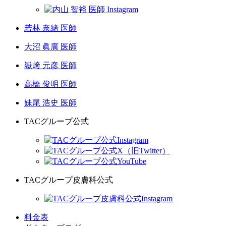
若林 奈緒 医師
大沼 眞廣 医師
嶽﨑 元彦 医師
高橋 俊明 医師
妹尾 浩史 医師
TACグループ公式
TACグループ皮膚科公式
料金表