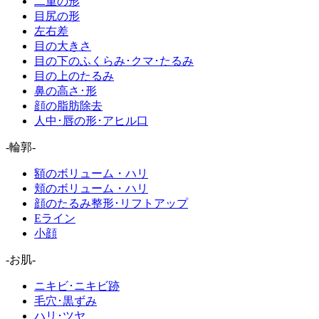
二重の形
目尻の形
左右差
目の大きさ
目の下のふくらみ･クマ･たるみ
目の上のたるみ
鼻の高さ･形
顔の脂肪除去
人中･唇の形･アヒル口
-輪郭-
額のボリューム・ハリ
頬のボリューム・ハリ
顔のたるみ整形･リフトアップ
Eライン
小顔
-お肌-
ニキビ･ニキビ跡
毛穴･黒ずみ
ハリ･ツヤ