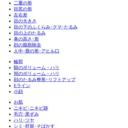
二重の形
目尻の形
左右差
目の大きさ
目の下のふくらみ･クマ･たるみ
目の上のたるみ
鼻の高さ･形
顔の脂肪除去
人中･唇の形･アヒル口
輪郭
額のボリューム・ハリ
頬のボリューム・ハリ
顔のたるみ整形･リフトアップ
Eライン
小顔
お肌
ニキビ･ニキビ跡
毛穴･黒ずみ
ハリ･ツヤ
シミ･肝斑･そばかす