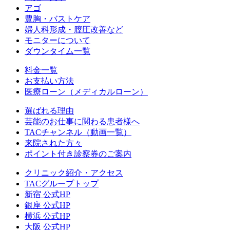
アゴ
豊胸・バストケア
婦人科形成・膣圧改善など
モニターについて
ダウンタイム一覧
料金一覧
お支払い方法
医療ローン（メディカルローン）
選ばれる理由
芸能のお仕事に関わる患者様へ
TACチャンネル（動画一覧）
来院された方々
ポイント付き診察券のご案内
クリニック紹介・アクセス
TACグループトップ
新宿 公式HP
銀座 公式HP
横浜 公式HP
大阪 公式HP