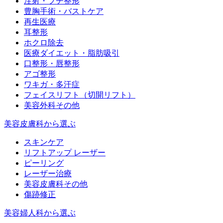
注射・プチ整形
豊胸手術・バストケア
再生医療
耳整形
ホクロ除去
医療ダイエット・脂肪吸引
口整形・唇整形
アゴ整形
ワキガ・多汗症
フェイスリフト（切開リフト）
美容外科その他
美容皮膚科から選ぶ
スキンケア
リフトアップ レーザー
ピーリング
レーザー治療
美容皮膚科その他
傷跡修正
美容婦人科から選ぶ