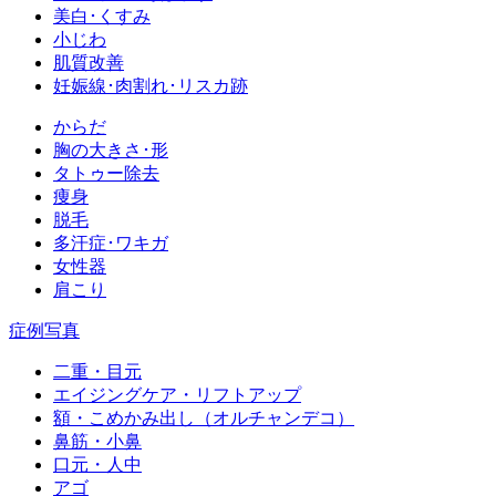
美白･くすみ
小じわ
肌質改善
妊娠線･肉割れ･リスカ跡
からだ
胸の大きさ･形
タトゥー除去
痩身
脱毛
多汗症･ワキガ
女性器
肩こり
症例写真
二重・目元
エイジングケア・リフトアップ
額・こめかみ出し（オルチャンデコ）
鼻筋・小鼻
口元・人中
アゴ